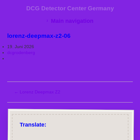
DCG Detector Center Germany
Main navigation
lorenz-deepmax-z2-06
19. Juni 2026
dcgrodenberg
←
Lorenz Deepmax Z2
Translate: