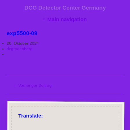
DCG Detector Center Germany
Main navigation
exp5500-09
20. Oktober 2024
dcgrodenberg
←
Vorheriger Beitrag
Translate: