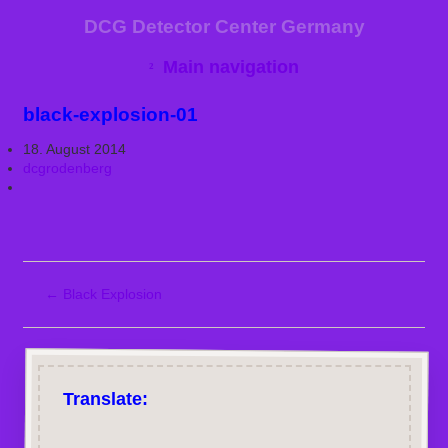
DCG Detector Center Germany
Main navigation
black-explosion-01
18. August 2014
dcgrodenberg
←
Black Explosion
Translate: