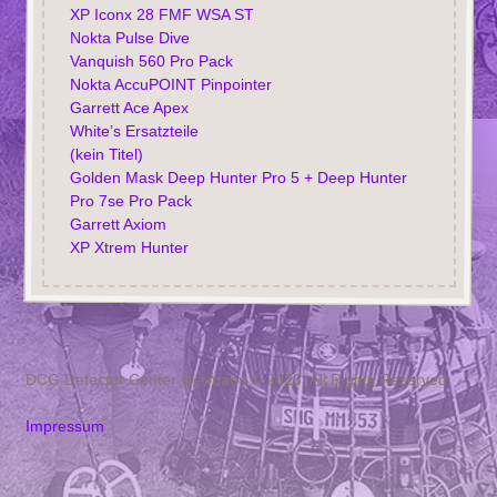
XP Iconx 28 FMF WSA ST
Nokta Pulse Dive
Vanquish 560 Pro Pack
Nokta AccuPOINT Pinpointer
Garrett Ace Apex
White’s Ersatzteile
(kein Titel)
Golden Mask Deep Hunter Pro 5 + Deep Hunter
Pro 7se Pro Pack
Garrett Axiom
XP Xtrem Hunter
DCG Detector Center Germany © 2026. All Rights Reserved.
Impressum