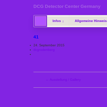
DCG Detector Center Germany
Infos
Allgemeine Hinweis
41
24. September 2015
dcgrodenberg
←
Ausstellung / Gallery