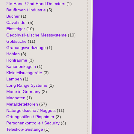
2te Hand / 2nd Hand Detectors
(1)
Baufirmen / Industrie
(5)
Bücher
(1)
Cavefinder
(5)
Einsteiger
(10)
Geophysikalische Messsysteme
(10)
Goldsuche
(11)
Grabungswerkzeuge
(1)
Höhlen
(3)
Hohlräume
(3)
Kanonenkugeln
(1)
Kleinteilsuchgeräte
(3)
Lampen
(1)
Long Range Systeme
(1)
Made in Germany
(2)
Magneten
(1)
Metalldetektoren
(67)
Naturgoldsuche / Nuggets
(11)
Ortungshilfen / Pinpointer
(3)
Personenkontrolle / Security
(3)
Teleskop-Gestänge
(1)