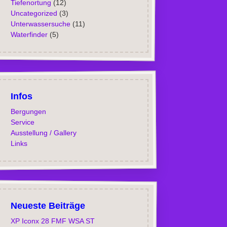
Tiefenortung
(12)
Uncategorized
(3)
Unterwassersuche
(11)
Waterfinder
(5)
Infos
Bergungen
Service
Ausstellung / Gallery
Links
Neueste Beiträge
XP Iconx 28 FMF WSA ST