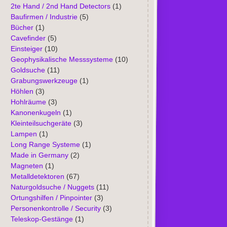
2te Hand / 2nd Hand Detectors
(1)
Baufirmen / Industrie
(5)
Bücher
(1)
Cavefinder
(5)
Einsteiger
(10)
Geophysikalische Messsysteme
(10)
Goldsuche
(11)
Grabungswerkzeuge
(1)
Höhlen
(3)
Hohlräume
(3)
Kanonenkugeln
(1)
Kleinteilsuchgeräte
(3)
Lampen
(1)
Long Range Systeme
(1)
Made in Germany
(2)
Magneten
(1)
Metalldetektoren
(67)
Naturgoldsuche / Nuggets
(11)
Ortungshilfen / Pinpointer
(3)
Personenkontrolle / Security
(3)
Teleskop-Gestänge
(1)