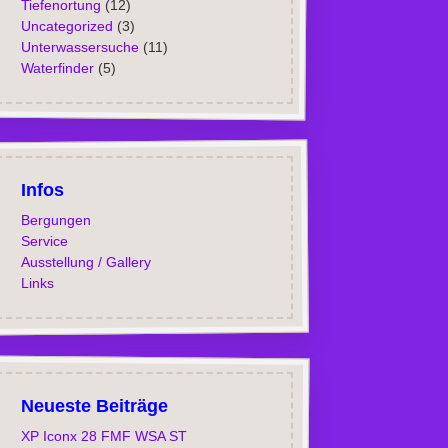
Tiefenortung
(12)
Uncategorized
(3)
Unterwassersuche
(11)
Waterfinder
(5)
Infos
Bergungen
Service
Ausstellung / Gallery
Links
Neueste Beiträge
XP Iconx 28 FMF WSA ST