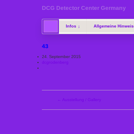
DCG Detector Center Germany
Infos
Allgemeine Hinweis
43
24. September 2015
dcgrodenberg
←
Ausstellung / Gallery