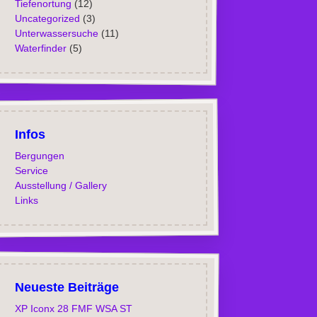
Tiefenortung
(12)
Uncategorized
(3)
Unterwassersuche
(11)
Waterfinder
(5)
Infos
Bergungen
Service
Ausstellung / Gallery
Links
Neueste Beiträge
XP Iconx 28 FMF WSA ST