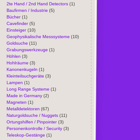
2te Hand / 2nd Hand Detectors
(1)
Baufirmen / Industrie
(5)
Bücher
(1)
Cavefinder
(5)
Einsteiger
(10)
Geophysikalische Messsysteme
(10)
Goldsuche
(11)
Grabungswerkzeuge
(1)
Höhlen
(3)
Hohlräume
(3)
Kanonenkugeln
(1)
Kleinteilsuchgeräte
(3)
Lampen
(1)
Long Range Systeme
(1)
Made in Germany
(2)
Magneten
(1)
Metalldetektoren
(67)
Naturgoldsuche / Nuggets
(11)
Ortungshilfen / Pinpointer
(3)
Personenkontrolle / Security
(3)
Teleskop-Gestänge
(1)