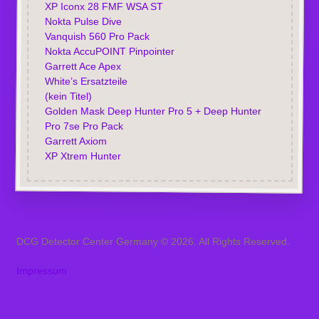
XP Iconx 28 FMF WSA ST
Nokta Pulse Dive
Vanquish 560 Pro Pack
Nokta AccuPOINT Pinpointer
Garrett Ace Apex
White’s Ersatzteile
(kein Titel)
Golden Mask Deep Hunter Pro 5 + Deep Hunter
Pro 7se Pro Pack
Garrett Axiom
XP Xtrem Hunter
DCG Detector Center Germany © 2026. All Rights Reserved.
Impressum