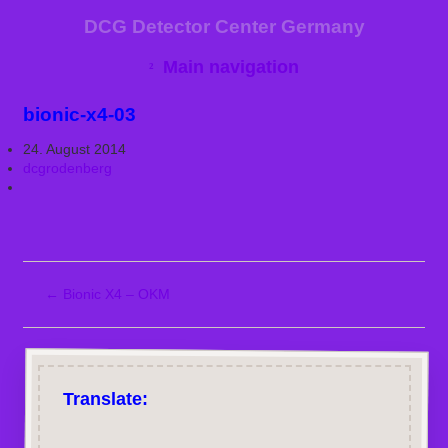
DCG Detector Center Germany
Main navigation
bionic-x4-03
24. August 2014
dcgrodenberg
←
Bionic X4 – OKM
Translate: