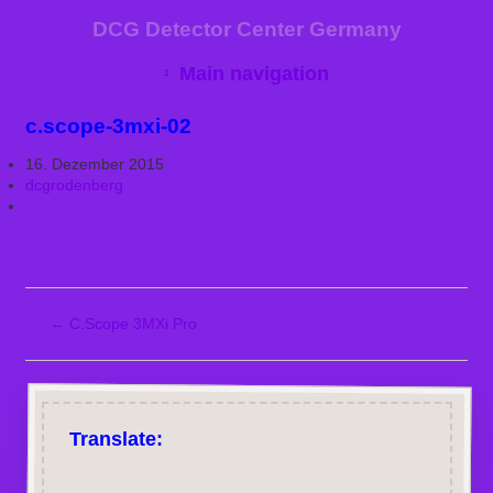
DCG Detector Center Germany
Main navigation
c.scope-3mxi-02
16. Dezember 2015
dcgrodenberg
←
C.Scope 3MXi Pro
Translate: