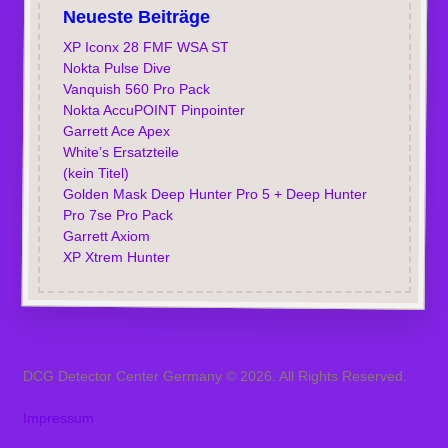
Neueste Beiträge
XP Iconx 28 FMF WSA ST
Nokta Pulse Dive
Vanquish 560 Pro Pack
Nokta AccuPOINT Pinpointer
Garrett Ace Apex
White’s Ersatzteile
(kein Titel)
Golden Mask Deep Hunter Pro 5 + Deep Hunter
Pro 7se Pro Pack
Garrett Axiom
XP Xtrem Hunter
DCG Detector Center Germany © 2026. All Rights Reserved.
Impressum