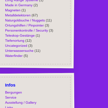
Long Range Systeme
(1)
Made in Germany
(2)
Magneten
(1)
Metalldetektoren
(67)
Naturgoldsuche / Nuggets
(11)
Ortungshilfen / Pinpointer
(3)
Personenkontrolle / Security
(3)
Teleskop-Gestänge
(1)
Tiefenortung
(12)
Uncategorized
(3)
Unterwassersuche
(11)
Waterfinder
(5)
Infos
Bergungen
Service
Ausstellung / Gallery
Links