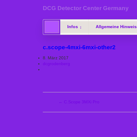
DCG Detector Center Germany
Infos
Allgemeine Hinweis
c.scope-4mxi-6mxi-other2
8. März 2017
dcgrodenberg
←
C.Scope 3MXi Pro