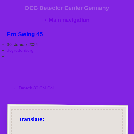
DCG Detector Center Germany
Main navigation
Pro Swing 45
30. Januar 2024
dcgrodenberg
←
Detech 80 CM Coil
Translate: