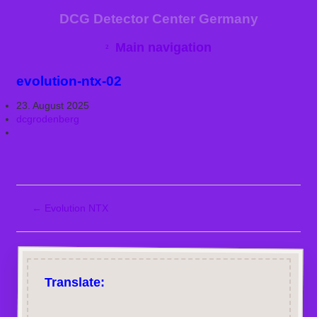
DCG Detector Center Germany
Main navigation
evolution-ntx-02
23. August 2025
dcgrodenberg
←
Evolution NTX
Translate: