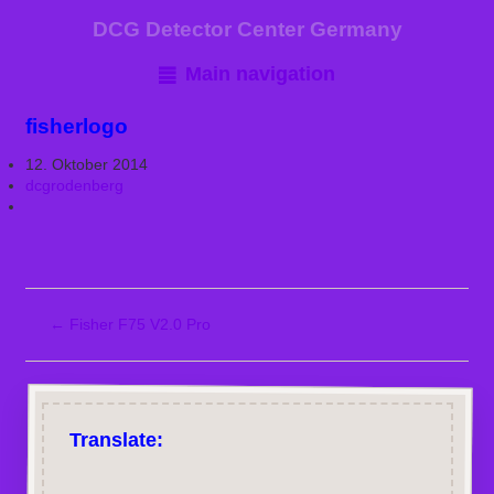
DCG Detector Center Germany
Main navigation
fisherlogo
12. Oktober 2014
dcgrodenberg
←
Fisher F75 V2.0 Pro
Translate: