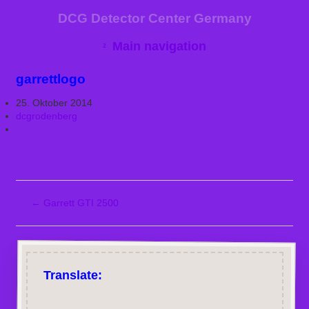
DCG Detector Center Germany
Main navigation
garrettlogo
25. Oktober 2014
dcgrodenberg
←
Garrett GTI 2500
Translate: