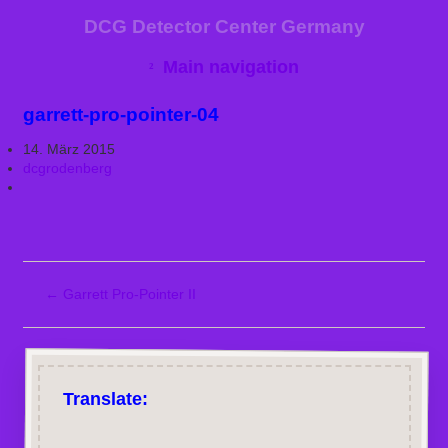
DCG Detector Center Germany
Main navigation
garrett-pro-pointer-04
14. März 2015
dcgrodenberg
←
Garrett Pro-Pointer II
Translate: