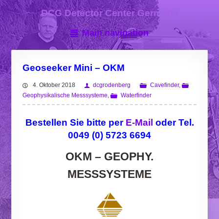
DCG Detector Center Germany
Main navigation
Geoseeker Mini – OKM
4. Oktober 2018
dcgrodenberg
Cavefinder
,
Geophysikalische Messsysteme
,
Waterfinder
Bestellen Sie bitte per
E-Mail
oder Tel.
0049 (0) 5723 6694
OKM – GEOPHY.
MESSSYSTEME