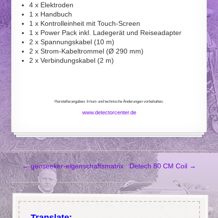
4 x Elektroden
1 x Handbuch
1 x Kontrolleinheit mit Touch-Screen
1 x Power Pack inkl. Ladegerät und Reiseadapter
2 x Spannungskabel (10 m)
2 x Strom-Kabeltrommel (Ø 290 mm)
2 x Verbindungskabel (2 m)
Herstellerangaben. Irrtum und technische Änderungen vorbehalten.
www.detectorcenter.de
←
geoseeker-eigenschaftsmatrix
Detech 80 CM Coil
→
Translate: