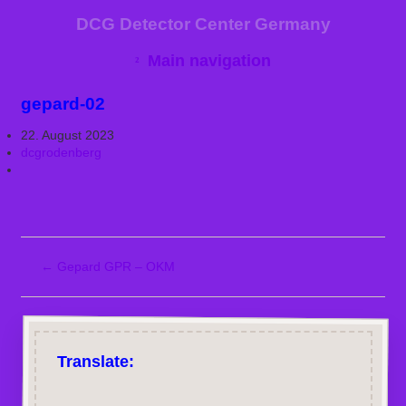
DCG Detector Center Germany
Main navigation
gepard-02
22. August 2023
dcgrodenberg
←
Gepard GPR – OKM
Translate: