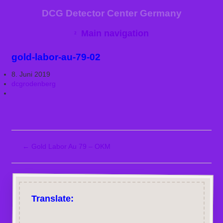
DCG Detector Center Germany
Main navigation
gold-labor-au-79-02
8. Juni 2019
dcgrodenberg
←
Gold Labor Au 79 – OKM
Translate: