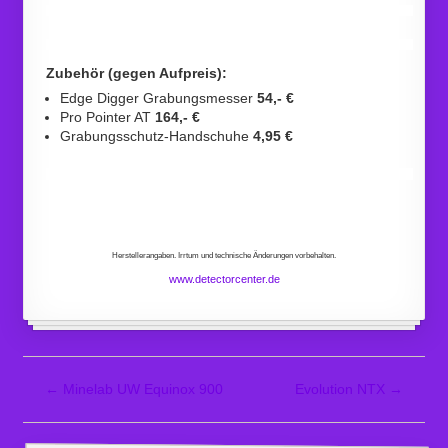
Zubehör (gegen Aufpreis):
Edge Digger Grabungsmesser
54,- €
Pro Pointer AT
164,- €
Grabungsschutz-Handschuhe
4,95 €
Herstellerangaben. Irrtum und technische Änderungen vorbehalten.
www.detectorcenter.de
←
Minelab UW Equinox 900
Evolution NTX
→