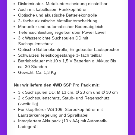
Diskriminator- Metallunterscheidung einstellbar
Auch mit kabellosem Funkkopfhörer
Optische und akustische Batteriekontrolle
2- fache akustische Metallunterscheidung
Manueller und automatischer Bodenabgleich
Tiefensuchleistung regelbar über Power Level
3 x Wasserdichte Suchspulen DD mit
Suchspulenschutz
Optische Batteriekontrolle, Eingebauter Lautsprecher
Schwarzes Teleskopgestänge 3- fach teilbar
Betriebsdauer mit 10 x 1,5 V Batterien o. Akkus: Bis
ca. 30 Stunden
Gewicht: Ca. 1,3 Kg
Nur wir liefern den 4WD SSP Pro Pack mit:
3 x Suchspulen DD: Ø 13 cm, Ø 23 cm und Ø 30 cm
2 x Suchspulenschutz, Staub- und Regenschutz
(zweiteilig)
Funkkopfhörer WS 106, Stereokopfhörer mit
Lautstärkenregelung und Spiralkabel
Integriertem Akkupack (10 x AA) mit Automatik-
Ladegerät