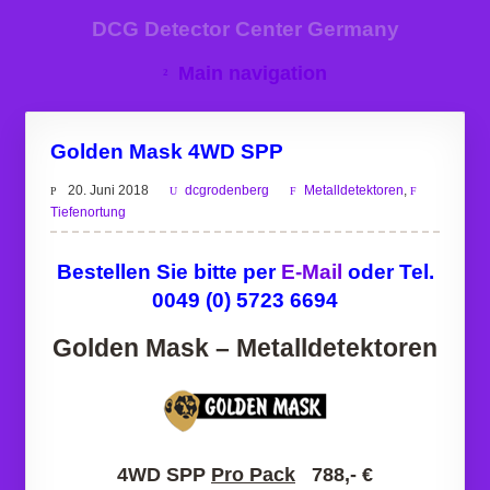
DCG Detector Center Germany
Main navigation
Golden Mask 4WD SPP
20. Juni 2018
dcgrodenberg
Metalldetektoren
,
Tiefenortung
Bestellen Sie bitte per
E-Mail
oder Tel.
0049 (0) 5723 6694
Golden Mask
– Metalldetektoren
4WD SPP
Pro Pack
788,- €