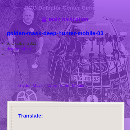
DCG Detector Center Germany
Main navigation
golden-mask-deep-hunter-mobile-03
6. Oktober 2022
dcgrodenberg
←
Golden Mask – Deep Hunter Mobile
Translate: