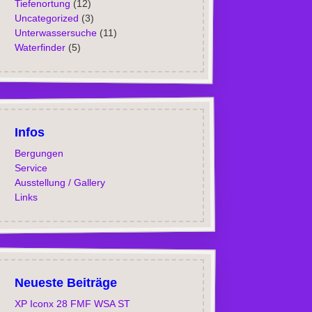
Tiefenortung
(12)
Uncategorized
(3)
Unterwassersuche
(11)
Waterfinder
(5)
Infos
Bergungen
Service
Ausstellung / Gallery
Links
Neueste Beiträge
XP Iconx 28 FMF WSA ST