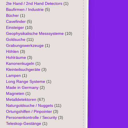
2te Hand / 2nd Hand Detectors
(1)
Baufirmen / Industrie
(5)
Bücher
(1)
Cavefinder
(5)
Einsteiger
(10)
Geophysikalische Messsysteme
(10)
Goldsuche
(11)
Grabungswerkzeuge
(1)
Höhlen
(3)
Hohlräume
(3)
Kanonenkugeln
(1)
Kleinteilsuchgeräte
(3)
Lampen
(1)
Long Range Systeme
(1)
Made in Germany
(2)
Magneten
(1)
Metalldetektoren
(67)
Naturgoldsuche / Nuggets
(11)
Ortungshilfen / Pinpointer
(3)
Personenkontrolle / Security
(3)
Teleskop-Gestänge
(1)