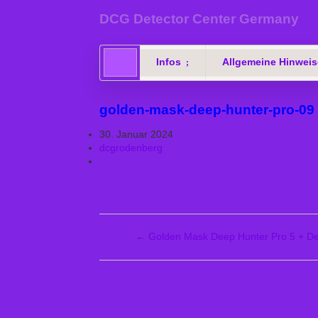
DCG Detector Center Germany
Infos
Allgemeine Hinweis
golden-mask-deep-hunter-pro-09
30. Januar 2024
dcgrodenberg
←
Golden Mask Deep Hunter Pro 5 + De