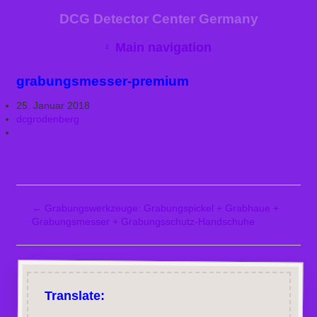
DCG Detector Center Germany
Main navigation
grabungsmesser-premium
25. Januar 2018
dcgrodenberg
←
Grabungswerkzeuge: Grabungspickel + Grabhaue +
Grabungsmesser + Grabungsschutz-Handschuhe
Translate: