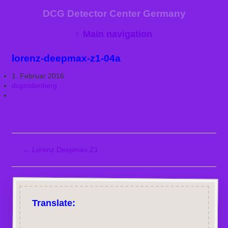
DCG Detector Center Germany
Main navigation
lorenz-deepmax-z1-04a
1. Februar 2016
dcgrodenberg
←
Lorenz Deepmax Z1
Translate: