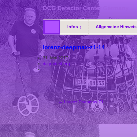
DCG Detector Center Germany
Infos
Allgemeine Hinweis
lorenz-deepmax-z1-14
31. Mai 2017
dcgrodenberg
←
Lorenz Deepmax Z1