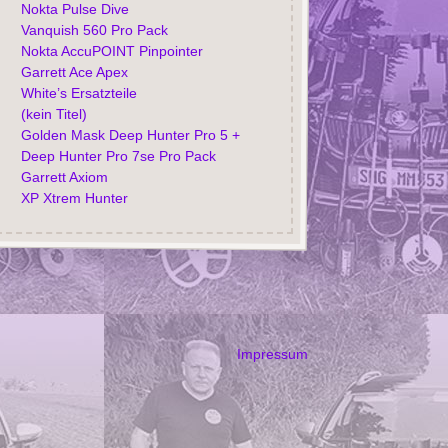
Nokta Pulse Dive
Vanquish 560 Pro Pack
Nokta AccuPOINT Pinpointer
Garrett Ace Apex
White’s Ersatzteile
(kein Titel)
Golden Mask Deep Hunter Pro 5 +
Deep Hunter Pro 7se Pro Pack
Garrett Axiom
XP Xtrem Hunter
Impressum