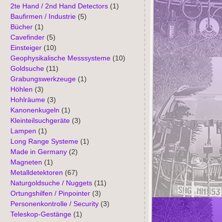
2te Hand / 2nd Hand Detectors
(1)
Baufirmen / Industrie
(5)
Bücher
(1)
Cavefinder
(5)
Einsteiger
(10)
Geophysikalische Messsysteme
(10)
Goldsuche
(11)
Grabungswerkzeuge
(1)
Höhlen
(3)
Hohlräume
(3)
Kanonenkugeln
(1)
Kleinteilsuchgeräte
(3)
Lampen
(1)
Long Range Systeme
(1)
Made in Germany
(2)
Magneten
(1)
Metalldetektoren
(67)
Naturgoldsuche / Nuggets
(11)
Ortungshilfen / Pinpointer
(3)
Personenkontrolle / Security
(3)
Teleskop-Gestänge
(1)