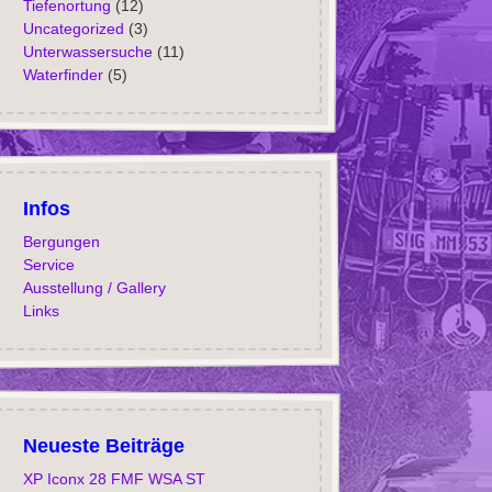
Tiefenortung
(12)
Uncategorized
(3)
Unterwassersuche
(11)
Waterfinder
(5)
Infos
Bergungen
Service
Ausstellung / Gallery
Links
Neueste Beiträge
XP Iconx 28 FMF WSA ST