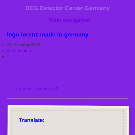
DCG Detector Center Germany
Main navigation
logo-lorenz-made-in-germany
31. Oktober 2020
dcgrodenberg
←
Lorenz Deepmax Z2
Translate: