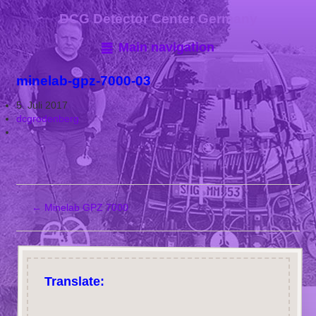
DCG Detector Center Germany
Main navigation
minelab-gpz-7000-03
5. Juli 2017
dcgrodenberg
←
Minelab GPZ 7000
Translate: