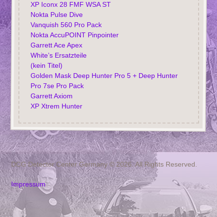
XP Iconx 28 FMF WSA ST
Nokta Pulse Dive
Vanquish 560 Pro Pack
Nokta AccuPOINT Pinpointer
Garrett Ace Apex
White’s Ersatzteile
(kein Titel)
Golden Mask Deep Hunter Pro 5 + Deep Hunter
Pro 7se Pro Pack
Garrett Axiom
XP Xtrem Hunter
DCG Detector Center Germany © 2026. All Rights Reserved.
Impressum