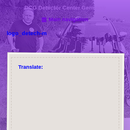
DCG Detector Center Germany
Main navigation
logo_detech-m
Translate: