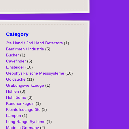
Category
2te Hand / 2nd Hand Detectors
(1)
Baufirmen / Industrie
(5)
Bücher
(1)
Cavefinder
(5)
Einsteiger
(10)
Geophysikalische Messsysteme
(10)
Goldsuche
(11)
Grabungswerkzeuge
(1)
Höhlen
(3)
Hohlräume
(3)
Kanonenkugeln
(1)
Kleinteilsuchgeräte
(3)
Lampen
(1)
Long Range Systeme
(1)
Made in Germany
(2)