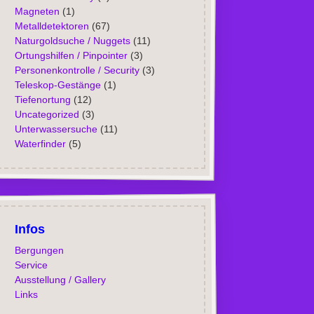
Magneten
(1)
Metalldetektoren
(67)
Naturgoldsuche / Nuggets
(11)
Ortungshilfen / Pinpointer
(3)
Personenkontrolle / Security
(3)
Teleskop-Gestänge
(1)
Tiefenortung
(12)
Uncategorized
(3)
Unterwassersuche
(11)
Waterfinder
(5)
Infos
Bergungen
Service
Ausstellung / Gallery
Links