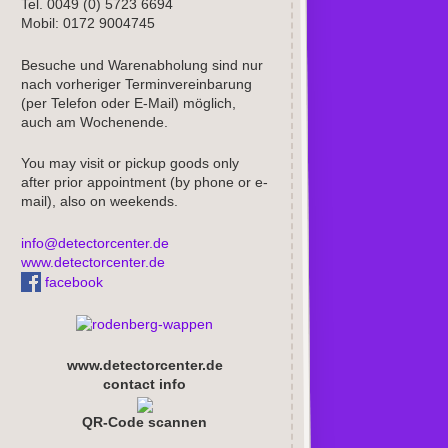
Tel. 0049 (0) 5723 6694
Mobil: 0172 9004745
Besuche und Warenabholung sind nur
nach vorheriger Terminvereinbarung
(per Telefon oder E-Mail) möglich,
auch am Wochenende.
You may visit or pickup goods only
after prior appointment (by phone or e-
mail), also on weekends.
info@detectorcenter.de
www.detectorcenter.de
facebook
www.detectorcenter.de
contact info
QR-Code scannen