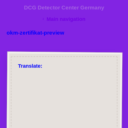
DCG Detector Center Germany
Main navigation
okm-zertifikat-preview
Translate: