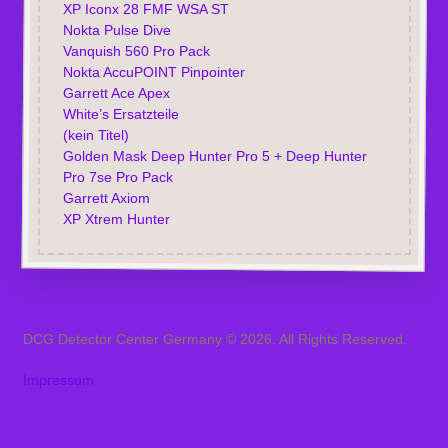
XP Iconx 28 FMF WSA ST
Nokta Pulse Dive
Vanquish 560 Pro Pack
Nokta AccuPOINT Pinpointer
Garrett Ace Apex
White’s Ersatzteile
(kein Titel)
Golden Mask Deep Hunter Pro 5 + Deep Hunter
Pro 7se Pro Pack
Garrett Axiom
XP Xtrem Hunter
DCG Detector Center Germany © 2026. All Rights Reserved.
Impressum