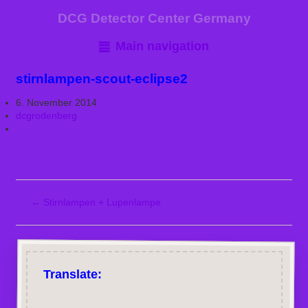
DCG Detector Center Germany
Main navigation
stirnlampen-scout-eclipse2
6. November 2014
dcgrodenberg
←
Stirnlampen + Lupenlampe
Translate: