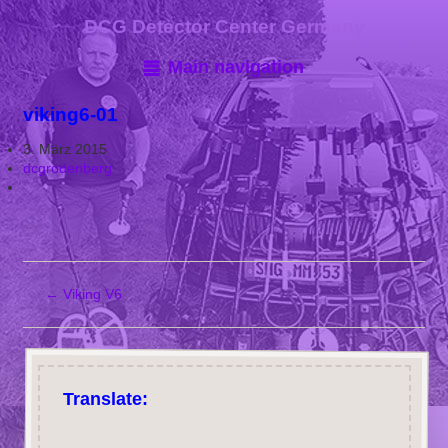
DCG Detector Center Germany
Main navigation
viking6-01
3. März 2015
dcgrodenberg
←
Viking V6
Translate: