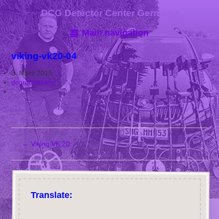
DCG Detector Center Germany
Main navigation
viking-vk20-04
3. März 2015
dcgrodenberg
←
Viking VK 20
Translate: