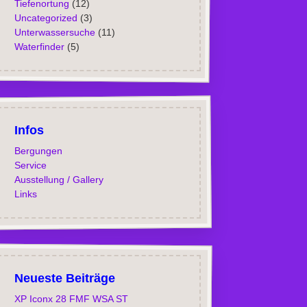
Tiefenortung
(12)
Uncategorized
(3)
Unterwassersuche
(11)
Waterfinder
(5)
Infos
Bergungen
Service
Ausstellung / Gallery
Links
Neueste Beiträge
XP Iconx 28 FMF WSA ST