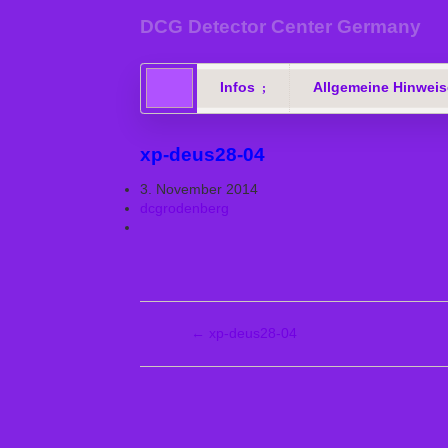
DCG Detector Center Germany
Infos
Allgemeine Hinweis
xp-deus28-04
3. November 2014
dcgrodenberg
←
xp-deus28-04