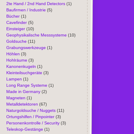
2te Hand / 2nd Hand Detectors
(1)
Baufirmen / Industrie
(5)
Bücher
(1)
Cavefinder
(5)
Einsteiger
(10)
Geophysikalische Messsysteme
(10)
Goldsuche
(11)
Grabungswerkzeuge
(1)
Höhlen
(3)
Hohlräume
(3)
Kanonenkugeln
(1)
Kleinteilsuchgeräte
(3)
Lampen
(1)
Long Range Systeme
(1)
Made in Germany
(2)
Magneten
(1)
Metalldetektoren
(67)
Naturgoldsuche / Nuggets
(11)
Ortungshilfen / Pinpointer
(3)
Personenkontrolle / Security
(3)
Teleskop-Gestänge
(1)