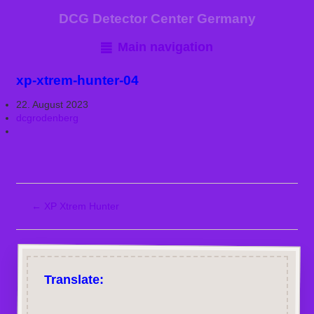
DCG Detector Center Germany
Main navigation
xp-xtrem-hunter-04
22. August 2023
dcgrodenberg
←
XP Xtrem Hunter
Translate: