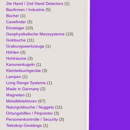
2te Hand / 2nd Hand Detectors
(1)
Baufirmen / Industrie
(5)
Bücher
(1)
Cavefinder
(5)
Einsteiger
(10)
Geophysikalische Messsysteme
(10)
Goldsuche
(11)
Grabungswerkzeuge
(1)
Höhlen
(3)
Hohlräume
(3)
Kanonenkugeln
(1)
Kleinteilsuchgeräte
(3)
Lampen
(1)
Long Range Systeme
(1)
Made in Germany
(2)
Magneten
(1)
Metalldetektoren
(67)
Naturgoldsuche / Nuggets
(11)
Ortungshilfen / Pinpointer
(3)
Personenkontrolle / Security
(3)
Teleskop-Gestänge
(1)