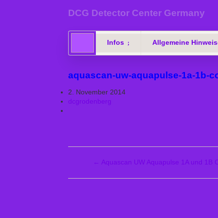
DCG Detector Center Germany
Infos
Allgemeine Hinweis
aquascan-uw-aquapulse-1a-1b-c
2. November 2014
dcgrodenberg
←
Aquascan UW Aquapulse 1A und 1B 