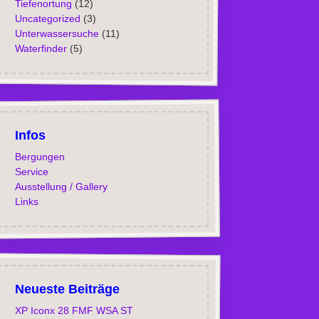
Tiefenortung
(12)
Uncategorized
(3)
Unterwassersuche
(11)
Waterfinder
(5)
Infos
Bergungen
Service
Ausstellung / Gallery
Links
Neueste Beiträge
XP Iconx 28 FMF WSA ST