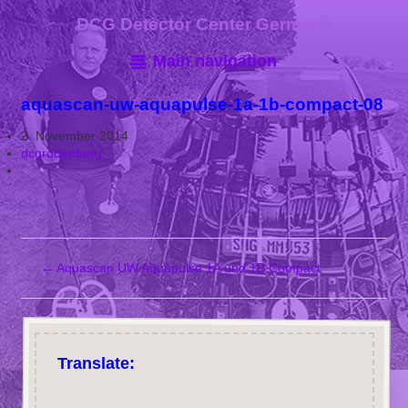
DCG Detector Center Germany
Main navigation
aquascan-uw-aquapulse-1a-1b-compact-08
2. November 2014
dcgrodenberg
←
Aquascan UW Aquapulse 1A und 1B Compact
Translate: