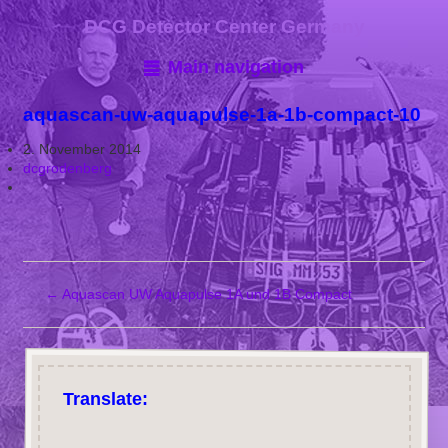
DCG Detector Center Germany
Main navigation
aquascan-uw-aquapulse-1a-1b-compact-10
2. November 2014
dcgrodenberg
←
Aquascan UW Aquapulse 1A und 1B Compact
Translate: