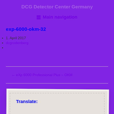
DCG Detector Center Germany
Main navigation
exp-6000-okm-32
1. April 2017
dcgrodenberg
←
eXp 6000 Professional Plus – OKM
Translate: