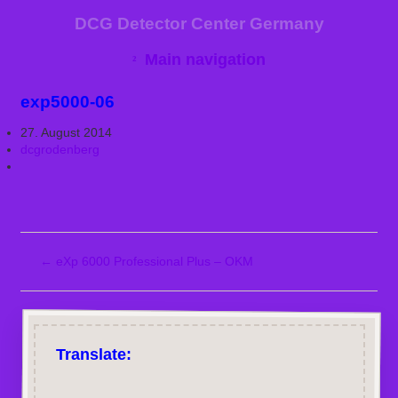
DCG Detector Center Germany
Main navigation
exp5000-06
27. August 2014
dcgrodenberg
←
eXp 6000 Professional Plus – OKM
Translate: