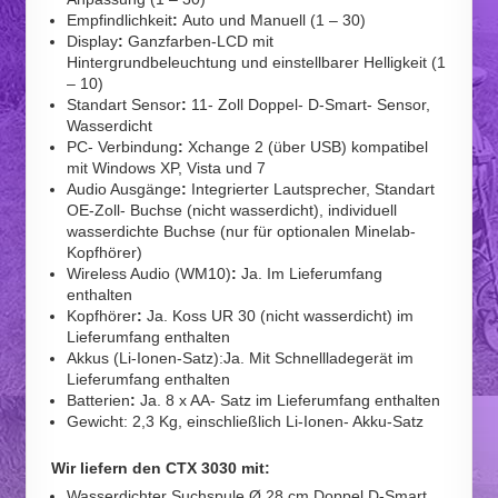
Empfindlichkeit
:
Auto und Manuell (1 – 30)
Display
:
Ganzfarben-LCD mit
Hintergrundbeleuchtung und einstellbarer Helligkeit (1
– 10)
Standart Sensor
:
11- Zoll Doppel- D-Smart- Sensor,
Wasserdicht
PC- Verbindung
:
Xchange 2 (über USB) kompatibel
mit Windows XP, Vista und 7
Audio Ausgänge
:
Integrierter Lautsprecher, Standart
OE-Zoll- Buchse (nicht wasserdicht), individuell
wasserdichte Buchse (nur für optionalen Minelab-
Kopfhörer)
Wireless Audio (WM10)
:
Ja. Im Lieferumfang
enthalten
Kopfhörer
:
Ja. Koss UR 30 (nicht wasserdicht) im
Lieferumfang enthalten
Akkus (Li-Ionen-Satz):Ja. Mit Schnellladegerät im
Lieferumfang enthalten
Batterien
:
Ja. 8 x AA- Satz im Lieferumfang enthalten
Gewicht: 2,3 Kg, einschließlich Li-Ionen- Akku-Satz
Wir liefern den CTX 3030 mit:
Wasserdichter Suchspule Ø 28 cm Doppel D-Smart