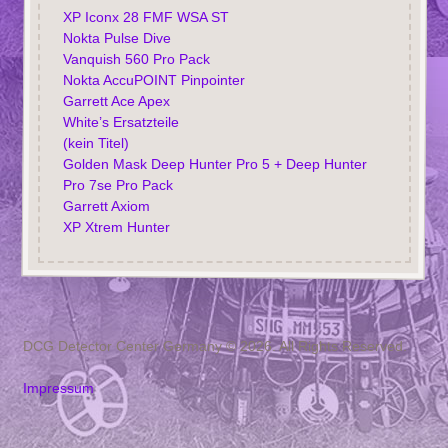
XP Iconx 28 FMF WSA ST
Nokta Pulse Dive
Vanquish 560 Pro Pack
Nokta AccuPOINT Pinpointer
Garrett Ace Apex
White’s Ersatzteile
(kein Titel)
Golden Mask Deep Hunter Pro 5 + Deep Hunter
Pro 7se Pro Pack
Garrett Axiom
XP Xtrem Hunter
DCG Detector Center Germany © 2026. All Rights Reserved.
Impressum