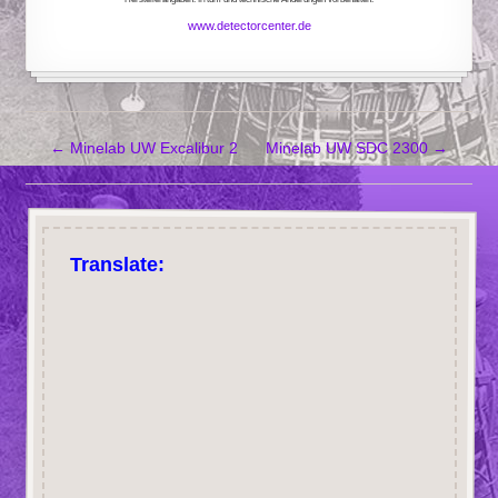
www.detectorcenter.de
←
Minelab UW Excalibur 2
Minelab UW SDC 2300
→
Translate: