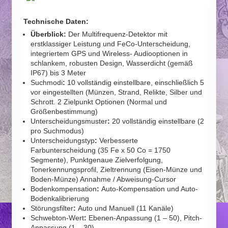
Technische Daten:
Überblick:
Der Multifrequenz-Detektor mit
erstklassiger Leistung und FeCo-Unterscheidung,
integriertem GPS und Wireless- Audiooptionen in
schlankem, robusten Design, Wasserdicht (gemäß
IP67) bis 3 Meter
Suchmodi
:
10 vollständig einstellbare, einschließlich 5
vor eingestellten (Münzen, Strand, Relikte, Silber und
Schrott. 2 Zielpunkt Optionen (Normal und
Größenbestimmung)
Unterscheidungsmuster
:
20 vollständig einstellbare (2
pro Suchmodus)
Unterscheidungstyp
:
Verbesserte
Farbunterscheidung (35 Fe x 50 Co = 1750
Segmente), Punktgenaue Zielverfolgung,
Tonerkennungsprofil, Zieltrennung (Eisen-Münze und
Boden-Münze) Annahme / Abweisung-Cursor
Bodenkompensation
:
Auto-Kompensation und Auto-
Bodenkalibrierung
Störungsfilter
:
Auto und Manuell (11 Kanäle)
Schwebton-Wert
:
Ebenen-Anpassung (1 – 50), Pitch-
Anpassung (1 – 30)