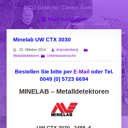
DCG Detector Center Germany
Main navigation
Minelab UW CTX 3030
25. Oktober 2014
dcgrodenberg
Metalldetektoren
,
Unterwassersuche
Bestellen Sie bitte per
E-Mail
oder Tel.
0049 (0) 5723 6694
MINELAB – Metalldetektoren
UW CTX 3030 2488,-
€