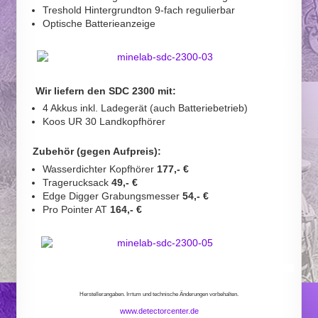
Treshold Hintergrundton 9-fach regulierbar
Optische Batterieanzeige
Wir liefern den SDC 2300 mit:
4 Akkus inkl. Ladegerät (auch Batteriebetrieb)
Koos UR 30 Landkopfhörer
Zubehör (gegen Aufpreis):
Wasserdichter Kopfhörer
177,- €
Tragerucksack
49,- €
Edge Digger Grabungsmesser
54,- €
Pro Pointer AT
164,- €
Herstellerangaben. Irrtum und technische Änderungen vorbehalten.
www.detectorcenter.de