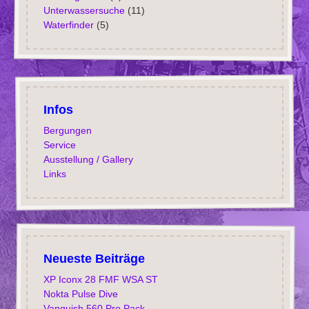
Unterwassersuche
(11)
Waterfinder
(5)
Infos
Bergungen
Service
Ausstellung / Gallery
Links
Neueste Beiträge
XP Iconx 28 FMF WSA ST
Nokta Pulse Dive
Vanquish 560 Pro Pack