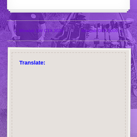
←
Minelab UW CTX 3030
Minelab GPX 5000
→
Translate: