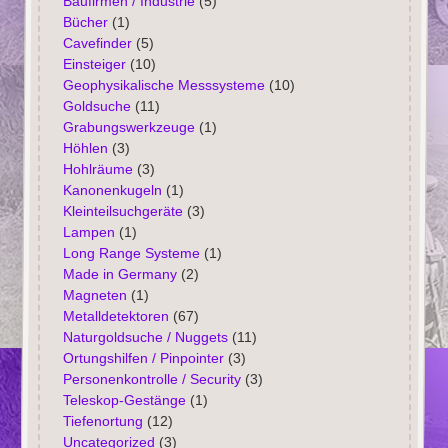
Baufirmen / Industrie
(5)
Bücher
(1)
Cavefinder
(5)
Einsteiger
(10)
Geophysikalische Messsysteme
(10)
Goldsuche
(11)
Grabungswerkzeuge
(1)
Höhlen
(3)
Hohlräume
(3)
Kanonenkugeln
(1)
Kleinteilsuchgeräte
(3)
Lampen
(1)
Long Range Systeme
(1)
Made in Germany
(2)
Magneten
(1)
Metalldetektoren
(67)
Naturgoldsuche / Nuggets
(11)
Ortungshilfen / Pinpointer
(3)
Personenkontrolle / Security
(3)
Teleskop-Gestänge
(1)
Tiefenortung
(12)
Uncategorized
(3)