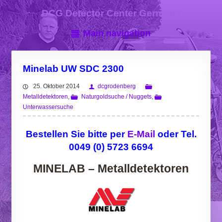
DCG Detector Center Germany
Main navigation
Minelab UW SDC 2300
25. Oktober 2014
dcgrodenberg
Metalldetektoren
,
Naturgoldsuche / Nuggets
,
Unterwassersuche
Bestellen Sie bitte per
E-Mail
oder Tel.
0049 (0) 5723 6694
MINELAB – Metalldetektoren