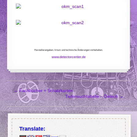
Herstellerangaben. Irrtum und technische Änderungen vorbehalten.
www.detectorcenter.de
←
Fachbücher + Schatzkarten
Tiefensuchtabelle – Detech
→
Translate: