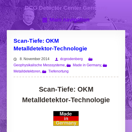
DCG Detector Center Germany
Main navigation
Scan-Tiefe: OKM
Metalldetektor-Technologie
8. November 2014
dcgrodenberg
Geophysikalische Messsysteme
,
Made in Germany
,
Metalldetektoren
,
Tiefenortung
Scan-Tiefe: OKM
Metalldetektor-Technologie