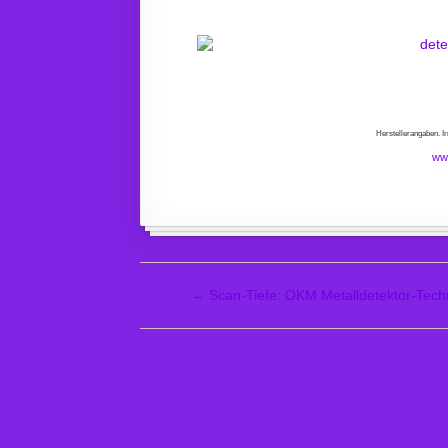
Herstellerangaben. I
ww
←
Scan-Tiefe: OKM Metalldetektor-Tech