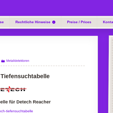
se
Rechtliche Hinweise
Preise / Prices
Konta
Metalldetektoren
 Tiefensuchtabelle
elle für Detech Reacher