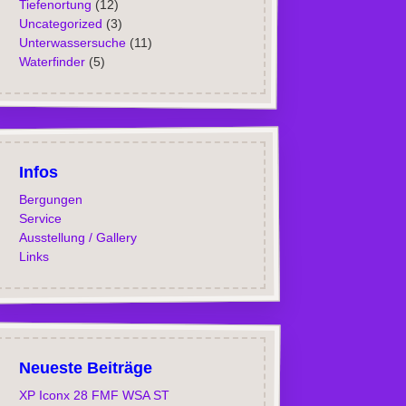
Tiefenortung
(12)
Uncategorized
(3)
Unterwassersuche
(11)
Waterfinder
(5)
Infos
Bergungen
Service
Ausstellung / Gallery
Links
Neueste Beiträge
XP Iconx 28 FMF WSA ST