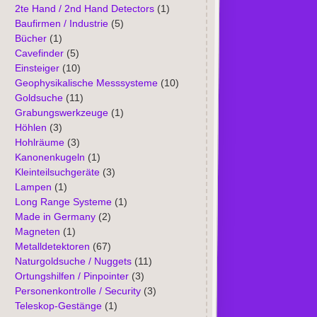
2te Hand / 2nd Hand Detectors
(1)
Baufirmen / Industrie
(5)
Bücher
(1)
Cavefinder
(5)
Einsteiger
(10)
Geophysikalische Messsysteme
(10)
Goldsuche
(11)
Grabungswerkzeuge
(1)
Höhlen
(3)
Hohlräume
(3)
Kanonenkugeln
(1)
Kleinteilsuchgeräte
(3)
Lampen
(1)
Long Range Systeme
(1)
Made in Germany
(2)
Magneten
(1)
Metalldetektoren
(67)
Naturgoldsuche / Nuggets
(11)
Ortungshilfen / Pinpointer
(3)
Personenkontrolle / Security
(3)
Teleskop-Gestänge
(1)