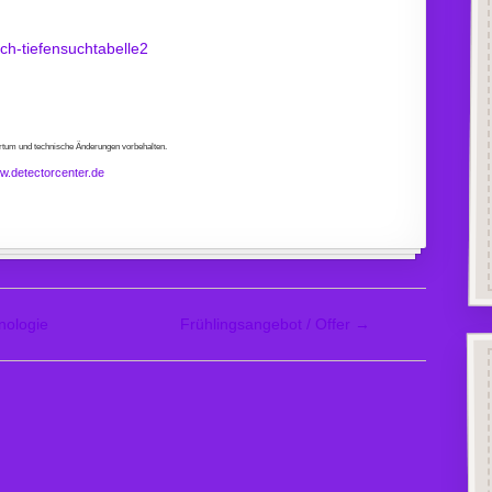
rrtum und technische Änderungen vorbehalten.
w.detectorcenter.de
nologie
Frühlingsangebot / Offer
→