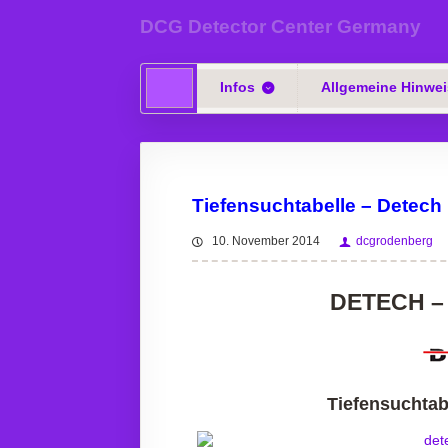
DCG Detector Center Germany
Infos
Allgemeine Hinwei
Tiefensuchtabelle – Detech
10. November 2014
dcgrodenberg
DETECH
–
Tiefensuchtab