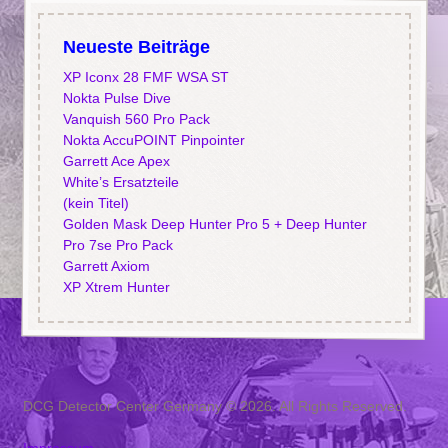
Neueste Beiträge
XP Iconx 28 FMF WSA ST
Nokta Pulse Dive
Vanquish 560 Pro Pack
Nokta AccuPOINT Pinpointer
Garrett Ace Apex
White’s Ersatzteile
(kein Titel)
Golden Mask Deep Hunter Pro 5 + Deep Hunter
Pro 7se Pro Pack
Garrett Axiom
XP Xtrem Hunter
DCG Detector Center Germany © 2026. All Rights Reserved.
Impressum