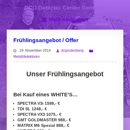
DCG Detector Center Germany
Main navigation
Frühlingsangebot / Offer
19. November 2014
dcgrodenberg
Metalldetektoren
Unser Frühlingsangebot
Bei Kauf eines WHITE’S…
SPECTRA V3i 1598,- €
TDI SL 1248,- €
SPECTRA VX3 1075,- €
GMT GOLDMASTER 988,- €
MATRIX M6 Spezial 888,- €