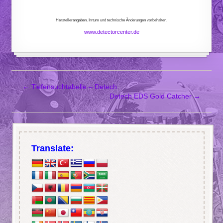
Herstellerangaben. Irrtum und technische Änderungen vorbehalten.
www.detectorcenter.de
←
Tiefensuchtabelle – Detech
Detech EDS Gold Catcher
→
Translate: